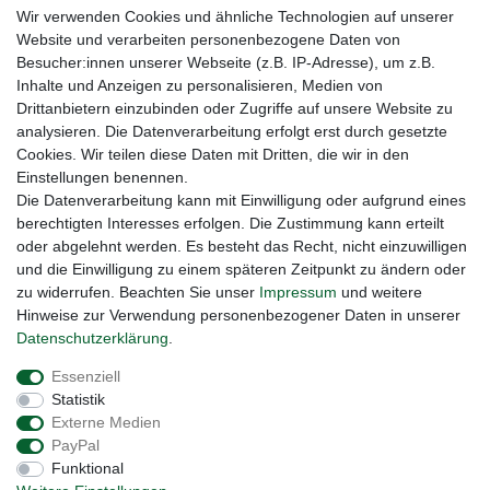
Wir verwenden Cookies und ähnliche Technologien auf unserer
Website und verarbeiten personenbezogene Daten von
Zubehör
Besucher:innen unserer Webseite (z.B. IP-Adresse), um z.B.
Inhalte und Anzeigen zu personalisieren, Medien von
Dosierhahn / Zapfhahn nach DIN 45 - passend
für 5- und 10l-Kanister
, Anzahl: 10 Stück
,
Drittanbietern einzubinden oder Zugriffe auf unsere Website zu
Gewünschte Sorte: AH 13/45
analysieren. Die Datenverarbeitung erfolgt erst durch gesetzte
30,90 € *
Cookies. Wir teilen diese Daten mit Dritten, die wir in den
10
Stück
| 3,09 € / Stück
Einstellungen benennen.
*
inkl. ges. MwSt.
zzgl.
Versandkosten
Die Datenverarbeitung kann mit Einwilligung oder aufgrund eines
berechtigten Interesses erfolgen. Die Zustimmung kann erteilt
oder abgelehnt werden. Es besteht das Recht, nicht einzuwilligen
Dosierhahn / Zapfhahn nach DIN 45 - passend
und die Einwilligung zu einem späteren Zeitpunkt zu ändern oder
für 5- und 10l-Kanister
, Anzahl: 5 Stück
,
zu widerrufen. Beachten Sie unser
Impressum
und weitere
Gewünschte Sorte: AH 13/45
20,90 € *
Hinweise zur Verwendung personenbezogener Daten in unserer
5
Stück
| 4,18 € / Stück
Daten­schutz­erklärung
.
*
inkl. ges. MwSt.
zzgl.
Versandkosten
Essenziell
Statistik
Externe Medien
PayPal
Funktional