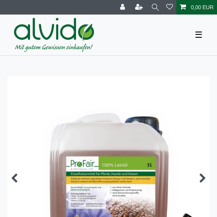
0,00 EUR
☰