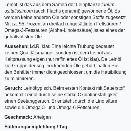
Leinöl ist das aus dem Samen der Leinpflanze
Linum
usitatissimum
(auch Flachs genannt) gewonnene Öl. Es
werden keine anderen Öle oder sonstigen Stoffe zugesetzt.
Mit ca. 55 Prozent an dreifach ungesättigten Fettsäuren /
Omega-3-Fettsäuren (Alpha-Linolensäure) ist es eines der
gehaltvollsten Öle.
Aussehen:
I.d.R. klar. Eine leichte Trübung bedeutet
keinen Qualitätsmangel, sondern ist dem Leinöl aus
Kaltpressung eigen (nur raffiniertes Öl ist klar). Da Leinöl
zur Gruppe der sog. trocknenden Öle gehört, halten Sie
den Behälter immer dicht geschlossen, um die Hautbildung
zu minimieren.
Geruch:
Leinöltypisch. Beim ersten Kontakt mit Sauerstoff
bekommt Leinöl durch seine starke Oxidationsfähigkeit
einen Seetanggeruch. Er entsteht durch die Linol­säure
sowie die Omega-3- und Omega-6-Fettsäuren.
Geschmack:
Arteigen
Fütterungsempfehlung / Tag: