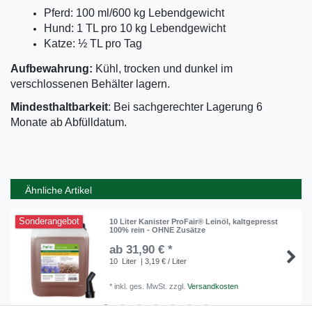
Pferd: 100 ml/600 kg Lebendgewicht
Hund: 1 TL pro 10 kg Lebendgewicht
Katze: ½ TL pro Tag
Aufbewahrung:
Kühl, trocken und dunkel im
verschlossenen Behälter lagern.
Mindesthaltbarkeit
: Bei sachgerechter Lagerung 6
Monate ab Abfülldatum.
Ähnliche Artikel
Sonderangebot
10 Liter Kanister ProFair® Leinöl, kaltgepresst
100% rein - OHNE Zusätze
ab 31,90 € *
10
Liter
| 3,19 € / Liter
*
inkl. ges. MwSt.
zzgl.
Versandkosten